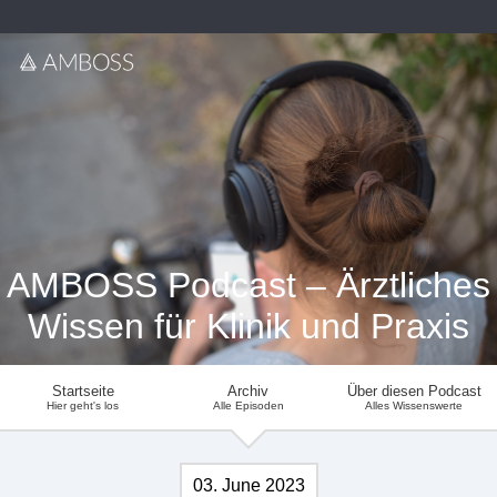
AMBOSS Podcast – Ärztliches
Wissen für Klinik und Praxis
Startseite
Archiv
Über diesen Podcast
Hier geht's los
Alle Episoden
Alles Wissenswerte
03. June 2023