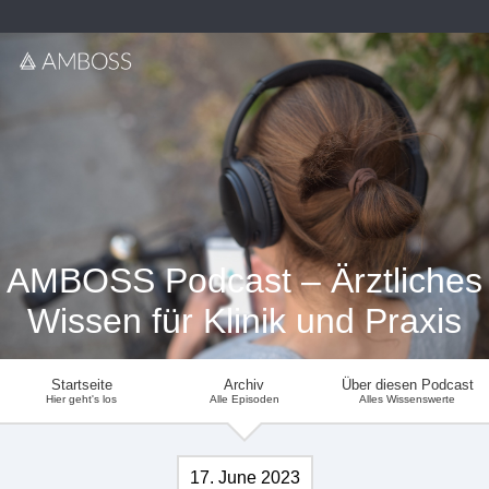
AMBOSS Podcast – Ärztliches
Wissen für Klinik und Praxis
Startseite
Archiv
Über diesen Podcast
Hier geht's los
Alle Episoden
Alles Wissenswerte
17. June 2023