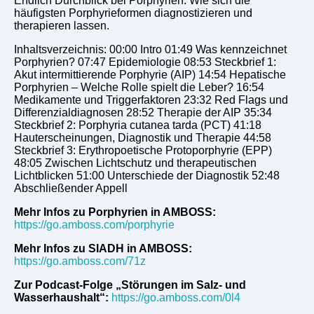
Endlich Durchblick bei Porphyrien: Wie sich die
häufigsten Porphyrieformen diagnostizieren und
therapieren lassen.
Inhaltsverzeichnis: 00:00 Intro 01:49 Was kennzeichnet
Porphyrien? 07:47 Epidemiologie 08:53 Steckbrief 1:
Akut intermittierende Porphyrie (AIP) 14:54 Hepatische
Porphyrien – Welche Rolle spielt die Leber? 16:54
Medikamente und Triggerfaktoren 23:32 Red Flags und
Differenzialdiagnosen 28:52 Therapie der AIP 35:34
Steckbrief 2: Porphyria cutanea tarda (PCT) 41:18
Hauterscheinungen, Diagnostik und Therapie 44:58
Steckbrief 3: Erythropoetische Protoporphyrie (EPP)
48:05 Zwischen Lichtschutz und therapeutischen
Lichtblicken 51:00 Unterschiede der Diagnostik 52:48
Abschließender Appell
Mehr Infos zu Porphyrien in AMBOSS:
https://go.amboss.com/porphyrie
Mehr Infos zu SIADH in AMBOSS:
https://go.amboss.com/71z
Zur Podcast-Folge „Störungen im Salz- und
Wasserhaushalt“:
https://go.amboss.com/0l4