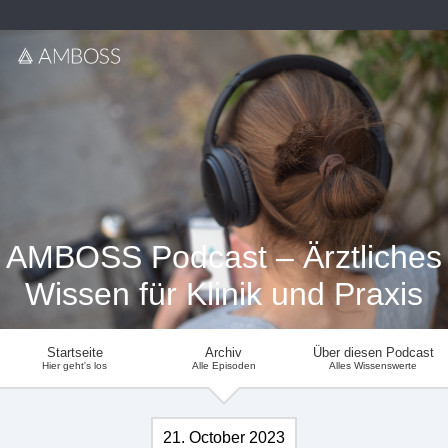
AMBOSS Podcast – Ärztliches
Wissen für Klinik und Praxis
Startseite
Archiv
Über diesen Podcast
Hier geht's los
Alle Episoden
Alles Wissenswerte
21. October 2023