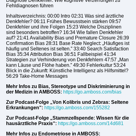
Diagnose Denkfehler: Wie kognitive Verzerrungen zu
Fehldiagnosen führen
Inhaltsverzeichnis: 00:00 Intro 02:31 Was sind ärztliche
Denkfehler? 06:11 Frühes Bewusstsein stärken 09:57
Denkfehler und ihre Folgen 15:23 Welche Disziplinen
sind besonders betroffen? 16:34 Wie fallen Denkfehler
auf? 21:41 Availability Bias und Premature Closure 26:39
Confirmation Bias 28:31 Base Rate Neglect: „Häufiges ist
häufig und Seltenes ist selten.” 33:40 Search Satisfaction
Bias 35:34 Attribution Bias 36:51 Fallbeispiel 41:34
Strategien zur Verhinderung von Denkfehlern 47:57 „Man
kann Läuse und Flöhe haben.” 49:30 Fehlerkultur 53:24
Blick in die Zukunft: Künstliche Intelligenz als Hilfsmittel?
56:29 Take-Home Messages
Mehr Infos zu Bias, Stereotype und Diskriminierung in
der Medizin in AMBOSS:
https://go.amboss.com/bias
Zur Podcast-Folge „Von Kolibris und Zebras: Seltene
Erkrankungen“:
https://go.amboss.com/155282
Zur Podcast-Folge „Stammzellspende: Wissen für die
hausärztliche Praxis“:
https://go.amboss.com/14d681
Mehr Infos zu Endometriose in AMBOSS: