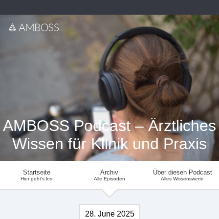
AMBOSS Podcast – Ärztliches
Wissen für Klinik und Praxis
Startseite
Archiv
Über diesen Podcast
Hier geht's los
Alle Episoden
Alles Wissenswerte
28. June 2025