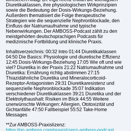
Diuretikaklassen, ihre physiologischen Wirkprinzipien
sowie die Bedeutung der Dosis-Wirkungs-Beziehung.
Außerdem thematisiert die Folge therapeutische
Strategien wie die sequenzielle Nephronblockade, den
Einfluss der Natriumaufnahme und typische
Nebenwirkungen. Der AMBOSS-Podcast zählt zu den
meistgehörten deutschsprachigen Podcasts für
medizinische Fortbildung und klinische Praxis.
Inhaltsverzeichnis: 00:32 Intro 01:44 Diuretikaklassen
04:50 Die Basics: Physiologie und diuretische Effizienz
12:45 Dosis-Wirkungs-Beziehung 17:05 Wie oft und wie
viel? Diuretika in der Praxis 21:22 Natriumaufnahme und
Diuretika: Ernährung richtig abstimmen 27:15
Thiazidähnliche Diuretika und Mineralocorticoid-
Rezeptor-Antagonisten 29:31 Diuretikaresistenz und
sequenzielle Nephronblockade 35:07 Indikation
verschiedener Diuretikaklassen 39:21 Diuretika und der
Elektrolythaushalt: Risiken im Blick 44:55 Weitere
unerwünschte Wirkungen: Allergien, Ototoxizität und
Gichtanfälle 47:50 Fallbeispiel 55:52 Take-Home
Messages
**Zur AMBOSS-Praxislizenz:
https://go.amboss.com/praxislizenz-amboss-podcast