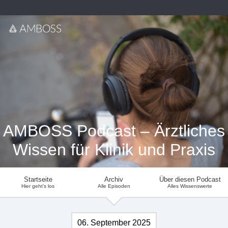
AMBOSS Podcast – Ärztliches
Wissen für Klinik und Praxis
Startseite
Archiv
Über diesen Podcast
Hier geht's los
Alle Episoden
Alles Wissenswerte
06. September 2025