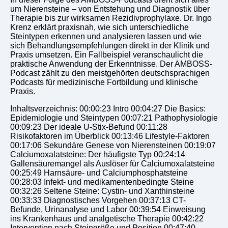
um Nierensteine – von Entstehung und Diagnostik über
Therapie bis zur wirksamen Rezidivprophylaxe. Dr. Ingo
Krenz erklärt praxisnah, wie sich unterschiedliche
Steintypen erkennen und analysieren lassen und wie
sich Behandlungsempfehlungen direkt in der Klinik und
Praxis umsetzen. Ein Fallbeispiel veranschaulicht die
praktische Anwendung der Erkenntnisse. Der AMBOSS-
Podcast zählt zu den meistgehörten deutschsprachigen
Podcasts für medizinische Fortbildung und klinische
Praxis.
Inhaltsverzeichnis: 00:00:23 Intro 00:04:27 Die Basics:
Epidemiologie und Steintypen 00:07:21 Pathophysiologie
00:09:23 Der ideale U-Stix-Befund 00:11:28
Risikofaktoren im Überblick 00:13:46 Lifestyle-Faktoren
00:17:06 Sekundäre Genese von Nierensteinen 00:19:07
Calciumoxalatsteine: Der häufigste Typ 00:24:14
Gallensäuremangel als Auslöser für Calciumoxalatsteine
00:25:49 Harnsäure- und Calciumphosphatsteine
00:28:03 Infekt- und medikamentenbedingte Steine
00:32:26 Seltene Steine: Cystin- und Xanthinsteine
00:33:33 Diagnostisches Vorgehen 00:37:13 CT-
Befunde, Urinanalyse und Labor 00:39:54 Einweisung
ins Krankenhaus und analgetische Therapie 00:42:22
Intervention nach Steingröße und Position 00:47:40