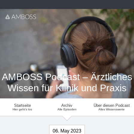
AMBOSS Podcast – Ärztliches
Wissen für Klinik und Praxis
Startseite
Archiv
Über diesen Podcast
Hier geht's los
Alle Episoden
Alles Wissenswerte
06. May 2023