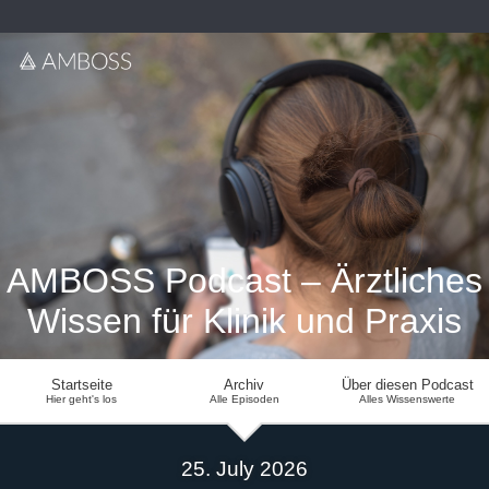
AMBOSS Podcast – Ärztliches
Wissen für Klinik und Praxis
Startseite
Archiv
Über diesen Podcast
Hier geht's los
Alle Episoden
Alles Wissenswerte
25. July 2026