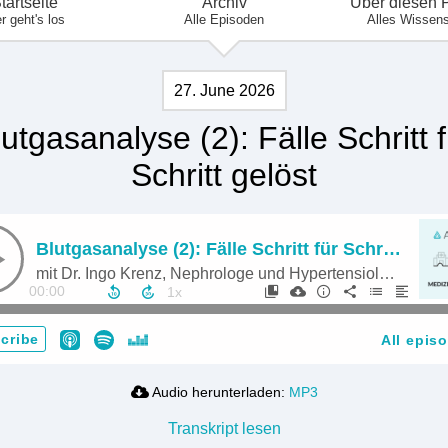
tartseite
Archiv
Über diesen 
r geht's los
Alle Episoden
Alles Wissen
27. June 2026
lutgasanalyse (2): Fälle Schritt f
Schritt gelöst
Blutgasanalyse (2): Fälle Schritt für Schritt gelöst
mit Dr. Ingo Krenz, Nephrologe und Hypertensiologe
00:00
cribe
All epis
Audio herunterladen:
MP3
Transkript lesen