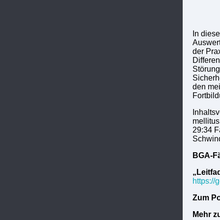
In dies
Auswert
der Pra
Differe
Störung
Sicherh
den mei
Fortbil
Inhaltsv
mellitus
29:34 F
Schwind
BGA-Fä
„Leitf
https:/
Zum Po
Mehr z