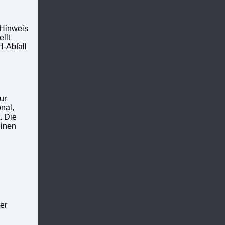
 Hinweis
llt
H-Abfall
ur
nal,
. Die
einen
er