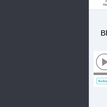
S
Hie
B
Subs