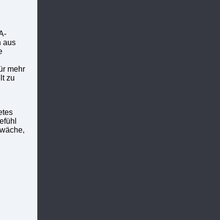
A-
n aus
e
ür mehr
t zu
etes
efühl
chwäche,