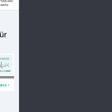
Podcast
swerte
ür
odes
›