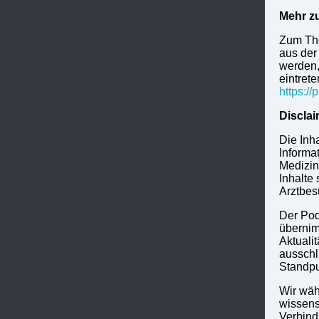
Mehr z
Zum The
aus der 
werden,
eintret
https:/
Disclai
Die Inh
Informa
Medizin
Inhalte
Arztbes
Der Pod
übernim
Aktuali
ausschl
Standpu
Wir wäh
wissens
Verbind