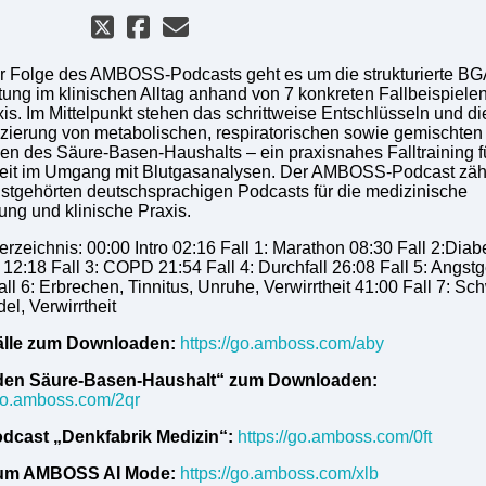
er Folge des AMBOSS-Podcasts geht es um die strukturierte BG
ung im klinischen Alltag anhand von 7 konkreten Fallbeispiele
xis. Im Mittelpunkt stehen das schrittweise Entschlüsseln und di
nzierung von metabolischen, respiratorischen sowie gemischten
en des Säure-Basen-Haushalts – ein praxisnahes Falltraining f
eit im Umgang mit Blutgasanalysen. Der AMBOSS-Podcast zähl
stgehörten deutschsprachigen Podcasts für die medizinische
dung und klinische Praxis.
erzeichnis: 00:00 Intro 02:16 Fall 1: Marathon 08:30 Fall 2:Diab
 12:18 Fall 3: COPD 21:54 Fall 4: Durchfall 26:08 Fall 5: Angstg
all 6: Erbrechen, Tinnitus, Unruhe, Verwirrtheit 41:00 Fall 7: S
el, Verwirrtheit
lle zum Downloaden:
https://go.amboss.com/aby
aden Säure-Basen-Haushalt“ zum Downloaden:
/go.amboss.com/2qr
dcast „Denkfabrik Medizin“:
https://go.amboss.com/0ft
um AMBOSS AI Mode:
https://go.amboss.com/xlb