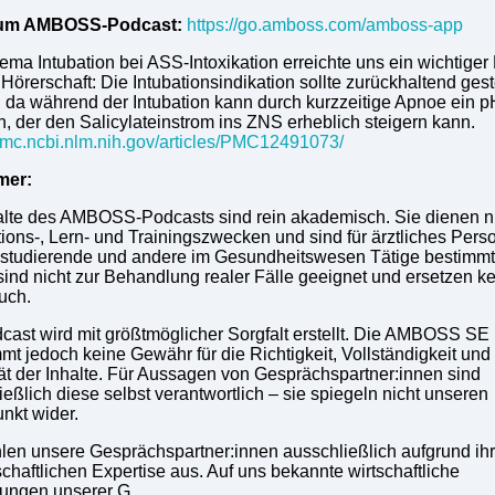
um AMBOSS-Podcast:
https://go.amboss.com/amboss-app
ma Intubation bei ASS-Intoxikation erreichte uns ein wichtiger
Hörerschaft: Die Intubationsindikation sollte zurückhaltend geste
 da während der Intubation kann durch kurzzeitige Apnoe ein p
en, der den Salicylateinstrom ins ZNS erheblich steigern kann.
/pmc.ncbi.nlm.nih.gov/articles/PMC12491073/
mer:
alte des AMBOSS-Podcasts sind rein akademisch. Sie dienen n
tions-, Lern- und Trainingszwecken und sind für ärztliches Perso
studierende und andere im Gesundheitswesen Tätige bestimmt
 sind nicht zur Behandlung realer Fälle geeignet und ersetzen k
uch.
cast wird mit größtmöglicher Sorgfalt erstellt. Die AMBOSS SE
mt jedoch keine Gewähr für die Richtigkeit, Vollständigkeit und
tät der Inhalte. Für Aussagen von Gesprächspartner:innen sind
ießlich diese selbst verantwortlich – sie spiegeln nicht unseren
nkt wider.
len unsere Gesprächspartner:innen ausschließlich aufgrund ihr
chaftlichen Expertise aus. Auf uns bekannte wirtschaftliche
ungen unserer G