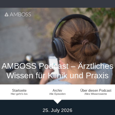
AMBOSS Podcast – Ärztliches
Wissen für Klinik und Praxis
Startseite
Archiv
Über diesen Podcast
Hier geht's los
Alle Episoden
Alles Wissenswerte
25. July 2026