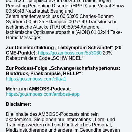
00:41:23 Epileptische Aura 00:43:16 Hallucinogen
Persisting Perception Disorder (HPPD) und Visual Snow
00:50:43 Netzhautablösung und
Zentralarterienverschluss 00:53:05 Charles-Bonnet-
Syndrom 00:56:35 Eklampsie 00:57:49 Transitorische
ischämische Attacke (TIA) 00:59:54 Anteriore
ischämische Optikusneuropathie (AION) 01:02:44 Take-
Home Messages
Zur Onlinefortbildung „Leitsymptom Schwindel“ (20
CME-Punkte):
https://go.amboss.com/553060
20%
Rabatt mit dem Code „SCHWINDEL“
Zur Podcast-Folge „Schwangerschaftshypertonus:
Blutdruck, Präeklampsie, HELLP“:
https://go.amboss.com/cffaa1
Mehr zum AMBOSS-Podcast:
https://go.amboss.com/amboss-app
Disclaimer:
Die Inhalte des AMBOSS-Podcasts sind rein
akademisch. Sie dienen nur Informations-, Lern- und
Trainingszwecken und sind für ärztliches Personal,
Medizinstudierende und andere im Gesundheitswesen