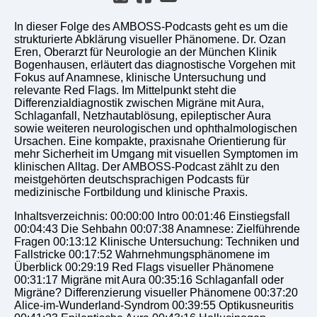
In dieser Folge des AMBOSS-Podcasts geht es um die
strukturierte Abklärung visueller Phänomene. Dr. Ozan
Eren, Oberarzt für Neurologie an der München Klinik
Bogenhausen, erläutert das diagnostische Vorgehen mit
Fokus auf Anamnese, klinische Untersuchung und
relevante Red Flags. Im Mittelpunkt steht die
Differenzialdiagnostik zwischen Migräne mit Aura,
Schlaganfall, Netzhautablösung, epileptischer Aura
sowie weiteren neurologischen und ophthalmologischen
Ursachen. Eine kompakte, praxisnahe Orientierung für
mehr Sicherheit im Umgang mit visuellen Symptomen im
klinischen Alltag. Der AMBOSS-Podcast zählt zu den
meistgehörten deutschsprachigen Podcasts für
medizinische Fortbildung und klinische Praxis.
Inhaltsverzeichnis: 00:00:00 Intro 00:01:46 Einstiegsfall
00:04:43 Die Sehbahn 00:07:38 Anamnese: Zielführende
Fragen 00:13:12 Klinische Untersuchung: Techniken und
Fallstricke 00:17:52 Wahrnehmungsphänomene im
Überblick 00:29:19 Red Flags visueller Phänomene
00:31:17 Migräne mit Aura 00:35:16 Schlaganfall oder
Migräne? Differenzierung visueller Phänomene 00:37:20
Alice-im-Wunderland-Syndrom 00:39:55 Optikusneuritis