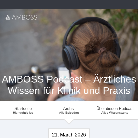
AMBOSS Podcast – Ärztliches
Wissen für Klinik und Praxis
Startseite
Archiv
Über diesen Podcast
Hier geht's los
Alle Episoden
Alles Wissenswerte
21. March 2026