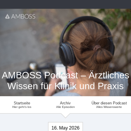
AMBOSS Podcast – Ärztliches
Wissen für Klinik und Praxis
Startseite
Archiv
Über diesen Podcast
Hier geht's los
Alle Episoden
Alles Wissenswerte
16. May 2026