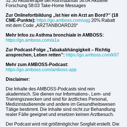
52:50 Akuttherapie bei Asthmaanfall 56:04 Aktuelle
Forschung 58:03 Take-Home Messages
Zur Onlinefortbildung „Ist hier ein Arzt an Bord?“ (18
CME-Punkte):
https://go.amboss.com/uqg
20% Rabatt
mit dem Code „ARZTANBOARD20“
Mehr Infos zu Asthma bronchiale in AMBOSS:
https://go.amboss.com/a1a
Zur Podcast-Folge „Tabakabhängigkeit – Richtig
ansprechen, Leben retten“:
https://go.amboss.com/k97
Mehr zum AMBOSS-Podcast:
https://go.amboss.com/amboss-app
Disclaimer:
Die Inhalte des AMBOSS-Podcasts sind rein
akademisch. Sie dienen nur Informations-, Lern- und
Trainingszwecken und sind für ärztliches Personal,
Medizinstudierende und andere im Gesundheitswesen
Tätige bestimmt. Die Inhalte sind nicht zur Behandlung
realer Fälle geeignet und ersetzen keinen Arztbesuch.
Der Podcast wird mit größtmöglicher Sorgfalt erstellt. Die