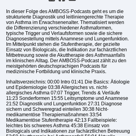
In dieser Folge des AMBOSS-Podcasts geht es um die
strukturierte Diagnostik und leitliniengerechte Therapie
von Asthma im Erwachsenenalter. Thematisiert werden
die Differenzierung verschiedener Asthmaformen,
typische Trigger und Verlaufsformen sowie die sichere
Diagnosestellung mittels Anamnese und Lungenfunktion.
Im Mittelpunkt stehen die Stufentherapie, der gezielte
Einsatz von Biologicals, die Indikation zur fachärztlichen
Mitbetreuung sowie die Akuttherapie des Asthmaanfalls
im klinischen Alltag. Der AMBOSS-Podcast zählt zu den
meistgehörten deutschsprachigen Podcasts für
medizinische Fortbildung und klinische Praxis.
Inhaltsverzeichnis: 00:00 Intro 01:41 Die Basics: Ätiologie
und Epidemiologie 03:38 Allergisches vs. nicht-
allergisches Asthma 07:07 Trigger, Trends & Verläufe
11:23 Sonderformen 15:55 Leitsymptome und Anamnese
21:52 Diagnostik und Lungenfunktion 27:31 Diagnose
sichern und Schweregrad einteilen 30:38 Nicht-
medikamentöse Therapiemaßnahmen 33:54
Medikamentöse Stufentherapie 42:13 Fallbeispiele:
leichtes bis schweres Asthma 45:38 Einsatz von
Biologicals und Indikationen zur fachärztlichen Betreuung