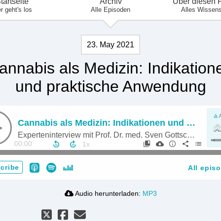
tartseite
Archiv
Über diesen 
r geht's los
Alle Episoden
Alles Wissen
23. May 2021
annabis als Medizin: Indikation
und praktische Anwendung
Cannabis als Medizin: Indikationen und praktische Anwendung
Experteninterview mit Prof. Dr. med. Sven Gottschling (Universitätsklinikum des Saarlandes)
00:00
cribe
All epis
Audio herunterladen:
MP3