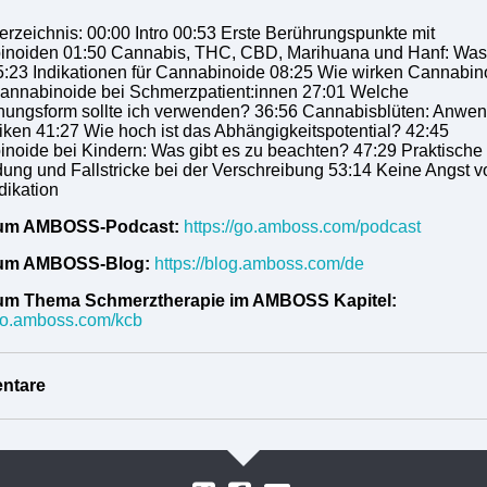
verzeichnis: 00:00 Intro 00:53 Erste Berührungspunkte mit
noiden 01:50 Cannabis, THC, CBD, Marihuana und Hanf: Was 
:23 Indikationen für Cannabinoide 08:25 Wie wirken Cannabin
annabinoide bei Schmerzpatient:innen 27:01 Welche
hungsform sollte ich verwenden? 36:56 Cannabisblüten: Anwe
iken 41:27 Wie hoch ist das Abhängigkeitspotential? 42:45
noide bei Kindern: Was gibt es zu beachten? 47:29 Praktische
ng und Fallstricke bei der Verschreibung 53:14 Keine Angst v
ikation
um AMBOSS-Podcast:
https://go.amboss.com/podcast
um AMBOSS-Blog:
https://blog.amboss.com/de
um Thema Schmerztherapie im AMBOSS Kapitel:
/go.amboss.com/kcb
ntare