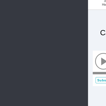
S
Hie
C
Subs