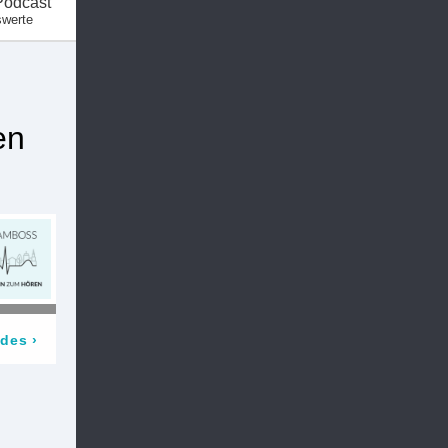
Podcast
swerte
en
odes
›