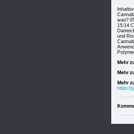
Inhalts
Cannabi
was? 05
15:14 C
Darreic
und Ris
Cannabi
Anwendu
Polymed
Mehr z
Mehr z
Mehr z
https:/
Komme