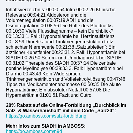
Inhaltsverzeichnis: 00:00:54 Intro 00:02:26 Klinische
Relevanz 00:04:21 Aldosteron und die
Volumenregulation 00:07:19 ADH und die
Osmoregulation 00:08:56 Die Rolle des Blutdrucks
00:10:30 Viele Flussdiagramme – kein Durchblick?
00:13:33 1. Fall: Hyponatriämie bei Herzinsuffizienz
00:18:59 Diuretika und Trinkmengenrestriktion trotz
schlechter Nierenwerte 00:21:38 „Salztabletten“: Ein
ärztlicher Kunstfehler 00:23:31 2. Fall: Hyponatriämie bei
SIADH 00:26:50 Serum- und Urindiagnostik bei SIADH
00:31:02 Therapie des SIADH 00:37:14 Die zentrale
pontine Myelinolyse 00:39:33 3. Fall: Hyponatriämie bei
Diarrhö 00:43:49 Kein Widerspruch:
Trinkmengenrestriktion und Vollelektrolytlösung 00:47:46
Tipps zur Medikamentenanamnese 00:50:35 Die akute
Hyponatriämie: Ein absoluter Notfall 00:57:08 Die
Hypernatriämie 01:01:51 Fazit und Outro
20% Rabatt auf die Online-Fortbildung „Durchblick im
Salz- & Wasserhaushalt“ mit dem Code „Salz20“:
https://go.amboss.com/salz-fortbildung
Mehr Infos zum SIADH in AMBOSS:
https://go.amboss.com/n9d