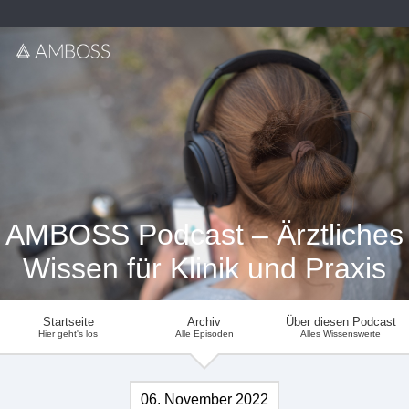
AMBOSS Podcast – Ärztliches
Wissen für Klinik und Praxis
Startseite
Archiv
Über diesen Podcast
Hier geht's los
Alle Episoden
Alles Wissenswerte
06. November 2022