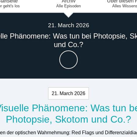
tartseite
Archiv
Über diesen 
r geht's los
Alle Episoden
Alles Wissen
21. March 2026
elle Phänomene: Was tun bei Photopsie, S
und Co.?
21. March 2026
isuelle Phänomene: Was tun b
Photopsie, Skotom und Co.?
en der optischen Wahrnehmung: Red Flags und Differenzialdi