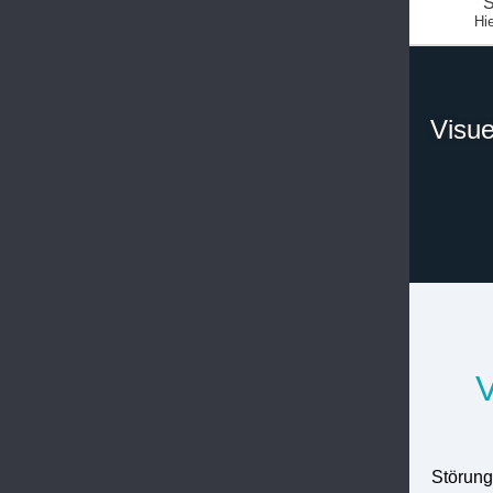
S
Hie
Visu
V
Störung