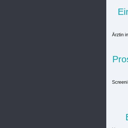
Ei
Ärztin 
Pro
Screeni