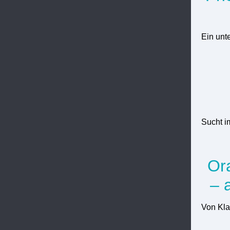
Ein unt
Sucht i
Or
– 
Von Kla