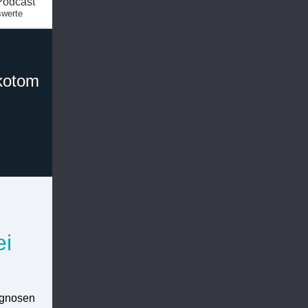
Podcast
swerte
kotom
ei
agnosen