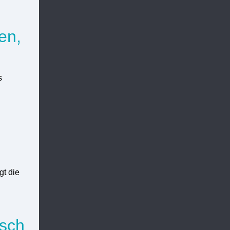
en,
s
gt die
isch