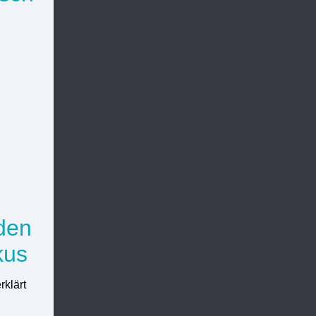
den
kus
rklärt