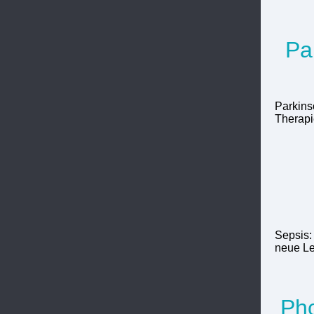
Pa
Parkins
Therapi
Sepsis:
neue Lei
Pho